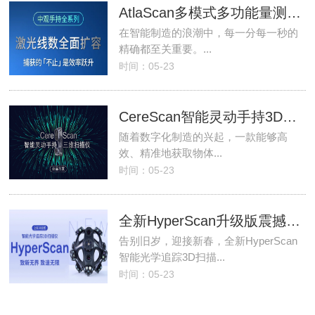
AtlaScan多模式多功能量测3D扫描仪，工业级手持激光扫描利器!
在智能制造的浪潮中，每一分每一秒的
精确都至关重要。...
时间：05-23
CereScan智能灵动手持3D扫描仪，引领数字化测量新风尚！
随着数字化制造的兴起，一款能够高
效、精准地获取物体...
时间：05-23
全新HyperScan升级版震撼登场,开启智能扫描新篇章!
告别旧岁，迎接新春，全新HyperScan
智能光学追踪3D扫描...
时间：05-23