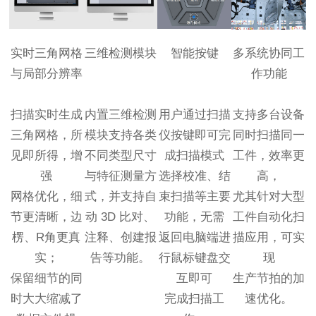
实时三角网格
三维检测模块
智能按键
多系统协同工
与局部分辨率
作功能
扫描实时生成
内置三维检测
用户通过扫描
支持多台设备
三角网格，所
模块支持各类
仪按键即可完
同时扫描同一
见即所得，增
不同类型尺寸
成扫描模式
工件，效率更
强
与特征测量方
选择校准、结
高，
网格优化，细
式，并支持自
束扫描等主要
尤其针对大型
节更清晰，边
动 3D 比对、
功能，无需
工件自动化扫
楞、R角更真
注释、创建报
返回电脑端进
描应用，可实
实；
告等功能。
行鼠标键盘交
现
保留细节的同
互即可
生产节拍的加
时大大缩减了
完成扫描工
速优化。