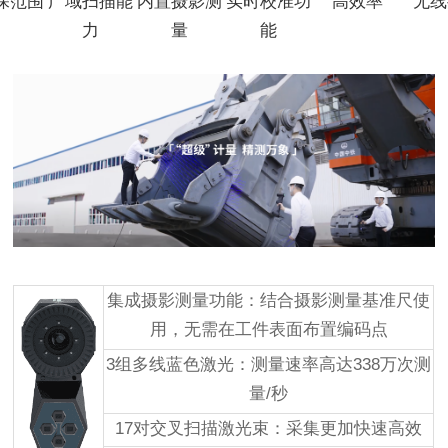
深范围
广域扫描能
内置摄影测
实时校准功
高效率
无线
力
量
能
集成摄影测量功能：
结合摄影测量基准尺使
用，无需在工件表面布置编码点
3组多线蓝色激光：测量速率高达338万次测
量/秒
17对交叉扫描激光束
：
采集更加快速高效