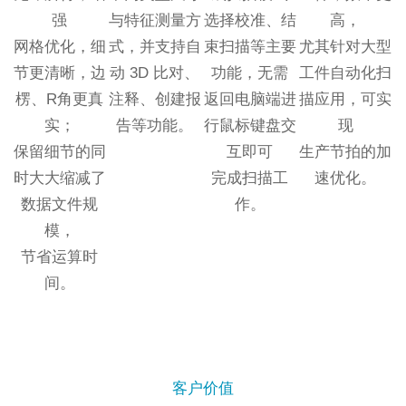
强
与特征测量方
选择校准、结
高，
网格优化，细
式，并支持自
束扫描等主要
尤其针对大型
节更清晰，边
动 3D 比对、
功能，无需
工件自动化扫
楞、R角更真
注释、创建报
返回电脑端进
描应用，可实
实；
告等功能。
行鼠标键盘交
现
保留细节的同
互即可
生产节拍的加
时大大缩减了
完成扫描工
速优化。
数据文件规
作。
模，
节省运算时
间。
客户价值