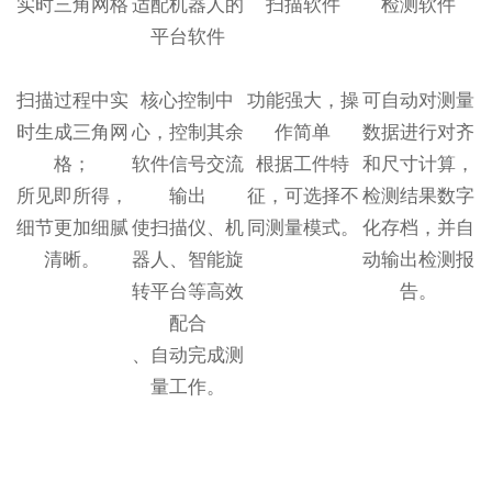
实时三角网格
适配机器人的
扫描软件
检测软件
平台软件
扫描过程中实
核心控制中
功能强大，操
可自动对测量
时生成三角网
心，控制其余
作简单
数据进行对齐
格；
软件信号交流
根据工件特
和尺寸计算，
所见即所得，
输出
征，可选择不
检测结果数字
细节更加细腻
使扫描仪、机
同测量模式。
化存档，并自
清晰。
器人、智能旋
动输出检测报
转平台等高效
告。
配合
、自动完成测
量工作。